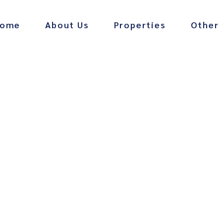
ome
About Us
Properties
Other
Barney’s
Infinity 