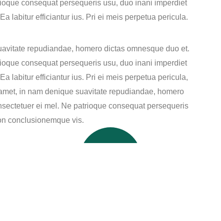
ioque consequat persequeris usu, duo inani imperdiet
a labitur efficiantur ius. Pri ei meis perpetua pericula.
uavitate repudiandae, homero dictas omnesque duo et.
ioque consequat persequeris usu, duo inani imperdiet
a labitur efficiantur ius. Pri ei meis perpetua pericula,
t amet, in nam denique suavitate repudiandae, homero
sectetuer ei mel. Ne patrioque consequat persequeris
ion conclusionemque vis.